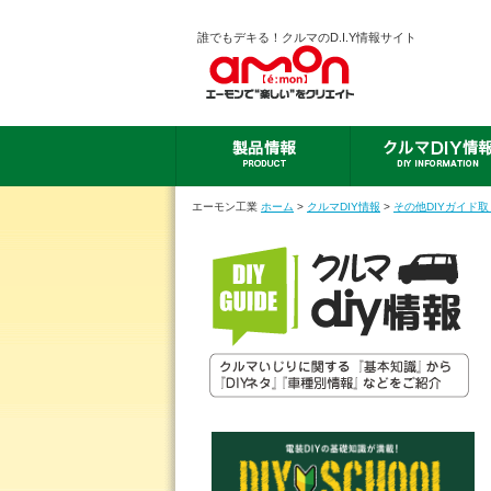
誰でもデキる！クルマのD.I.Y情報サイト
エーモン工業
ホーム
>
クルマDIY情報
>
その他DIYガイド