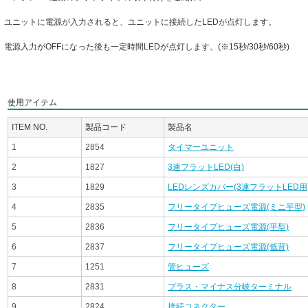
ユニットに電源が入力されると、ユニットに接続したLEDが点灯します。
電源入力がOFFになった後も一定時間LEDが点灯します。(※15秒/30秒/60秒)
使用アイテム
ITEM NO.
製品コード
製品名
1
2854
タイマーユニット
2
1827
3連フラットLED(白)
3
1829
LEDレンズカバー(3連フラットLED用
4
2835
フリータイプヒューズ電源(ミニ平型)
5
2836
フリータイプヒューズ電源(平型)
6
2837
フリータイプヒューズ電源(低背)
7
1251
管ヒューズ
8
2831
プラス・マイナス分岐ターミナル
9
2824
接続コネクター