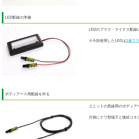
LED配線の準備
LEDのプラス・マイナス配
※今回使用したLEDは
3連フラ
ボディアース用配線を作る
ユニットの黒線用のボディア
片側にクワ型端子と接続コネ