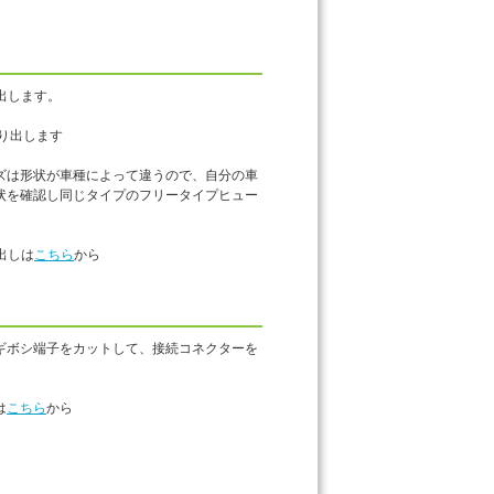
出します。
取り出します
ズは形状が車種によって違うので、自分の車
状を確認し同じタイプのフリータイプヒュー
出しは
こちら
から
ギボシ端子をカットして、接続コネクターを
は
こちら
から