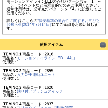
モーションアイラインLEDの点灯パターン設定「1」～
「3」はイベントなど展示目的でのみご使用ください。
通常使用時は、必ず点灯パターンを「4」に設定してご
使用ください。
詳しくはこちらの
”保安基準の適合性に関するお詫びと
お知らせ[2014年7月14日]”
にてご確認をお願い致しま
す。
使用アイテム
ITEM NO.1
商品コード : 2916
商品名 :
モーションアイラインLED 44白
使用数 : 1
ITEM NO.2
商品コード : 2855
商品名 :
入力OFF連動ユニット
使用数 : 1
ITEM NO.3
商品コード : 1620
商品名 :
貼り付けプッシュスイッチ
使用数 : 1
ITEM NO.4
商品コード : 2837
商品名 :
フリータイプヒューズ電源(低背)