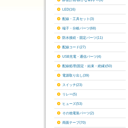
静音計画-静かな車内へ-(9)
LED(16)
配線・工具セット(3)
端子・分岐パーツ(68)
防水接続・固定パーツ(11)
配線コード(27)
USB充電・通信パーツ(4)
配線処理(固定・結束・絶縁)(50)
電源取り出し(39)
スイッチ(23)
リレー(5)
ヒューズ(53)
その他電装パーツ(2)
両面テープ(70)