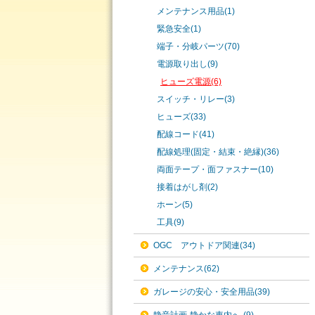
メンテナンス用品(1)
緊急安全(1)
端子・分岐パーツ(70)
電源取り出し(9)
ヒューズ電源(6)
スイッチ・リレー(3)
ヒューズ(33)
配線コード(41)
配線処理(固定・結束・絶縁)(36)
両面テープ・面ファスナー(10)
接着はがし剤(2)
ホーン(5)
工具(9)
OGC アウトドア関連(34)
メンテナンス(62)
ガレージの安心・安全用品(39)