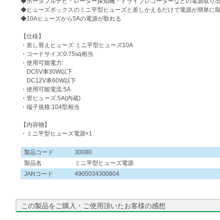
◆ポータブルナビ・レーダー探知機・ドライブレコーダーなどの電源取り
◆ヒューズボックスのミニ平型ヒューズと差しかえるだけで電源が簡単に
◆10Aヒューズから5Aの電源が取れる
【仕様】
・差し替えヒューズ:ミニ平型ヒューズ10A
・コードサイズ:0.75sq相当
・使用可能電力:
DC6V車30W以下
DC12V車60W以下
・使用可能電流:5A
・管ヒューズ:5A(内蔵)
・端子規格:104型相当
【内容物】
・ミニ平型ヒューズ電源×1
製品コード
30080
製品名
ミニ平型ヒューズ電源
JANコード
4905034300804
この製品をご購入・ご使用頂いたお客様の感想