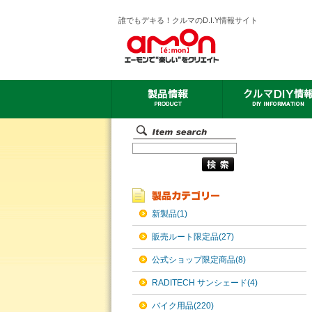
誰でもデキる！クルマのD.I.Y情報サイト
新製品(1)
販売ルート限定品(27)
公式ショップ限定商品(8)
RADITECH サンシェード(4)
バイク用品(220)