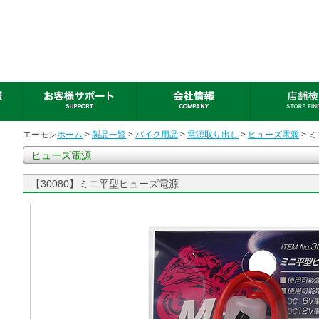
エーモン
ホーム
>
製品一覧
>
バイク用品
>
電源取り出し
>
ヒューズ電源
> 
ヒューズ電源
【30080】ミニ平型ヒューズ電源