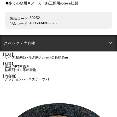
◆多くの欧州車メーカー純正採用のtesa社製
30252
製品コード
4905034302525
JANコード
スペック・内容物
【仕様】
・サイズ:幅約19×厚さ約0.3mm×全長約15m
【材質】
・基材:PET不織布
・粘着剤:ゴム系粘着剤
【内容物】
・クッションハーネステープ×1