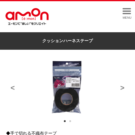
MENU
クッションハーネステープ
<
>
◆手で切れる不織布テープ