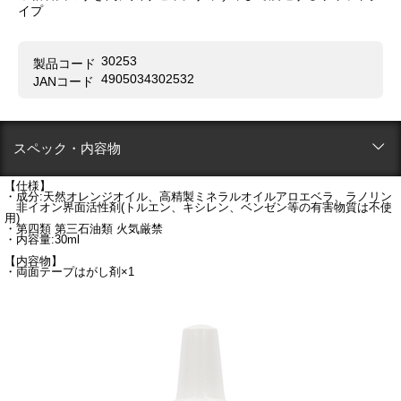
イプ
30253
製品コード
4905034302532
JANコード
スペック・内容物
【仕様】
・成分:天然オレンジオイル、高精製ミネラルオイルアロエベラ、ラノリン
非イオン界面活性剤(トルエン、キシレン、ベンゼン等の有害物質は不使
用)
・第四類 第三石油類 火気厳禁
・内容量:30ml
【内容物】
・両面テープはがし剤×1