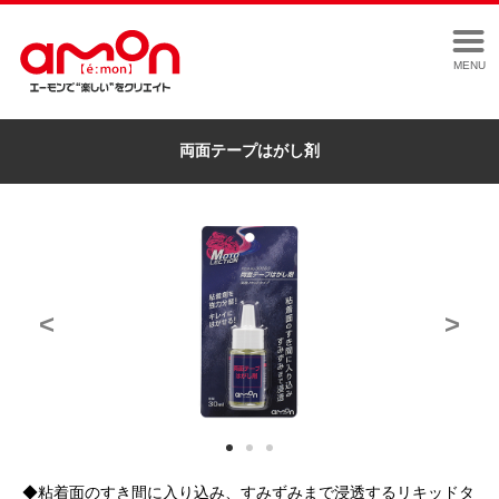
MENU
両面テープはがし剤
<
>
◆粘着面のすき間に入り込み、すみずみまで浸透するリキッドタ