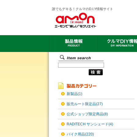
誰でもデキる！クルマのD.I.Y情報サイト
新製品(1)
販売ルート限定品(27)
公式ショップ限定商品(8)
RADITECH サンシェード(4)
バイク用品(220)