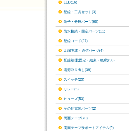
LED(16)
配線・工具セット(3)
端子・分岐パーツ(68)
防水接続・固定パーツ(11)
配線コード(27)
USB充電・通信パーツ(4)
配線処理(固定・結束・絶縁)(50)
電源取り出し(39)
スイッチ(23)
リレー(5)
ヒューズ(53)
その他電装パーツ(2)
両面テープ(70)
両面テープサポートアイテム(9)