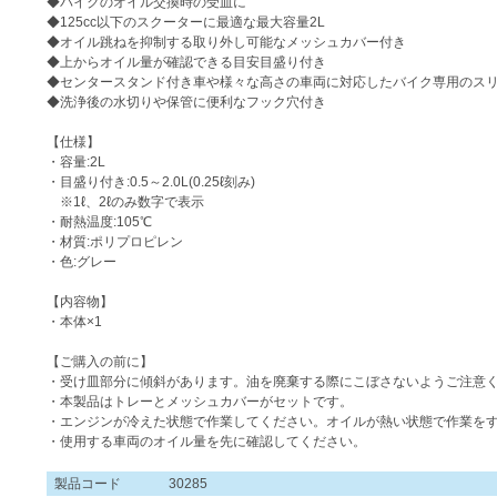
◆バイクのオイル交換時の受皿に
◆125cc以下のスクーターに最適な最大容量2L
◆オイル跳ねを抑制する取り外し可能なメッシュカバー付き
◆上からオイル量が確認できる目安目盛り付き
◆センタースタンド付き車や様々な高さの車両に対応したバイク専用のス
◆洗浄後の水切りや保管に便利なフック穴付き
【仕様】
・容量:2L
・目盛り付き:0.5～2.0L(0.25ℓ刻み)
※1ℓ、2ℓのみ数字で表示
・耐熱温度:105℃
・材質:ポリプロピレン
・色:グレー
【内容物】
・本体×1
【ご購入の前に】
・受け皿部分に傾斜があります。油を廃棄する際にこぼさないようご注意
・本製品はトレーとメッシュカバーがセットです。
・エンジンが冷えた状態で作業してください。オイルが熱い状態で作業を
・使用する車両のオイル量を先に確認してください。
製品コード
30285