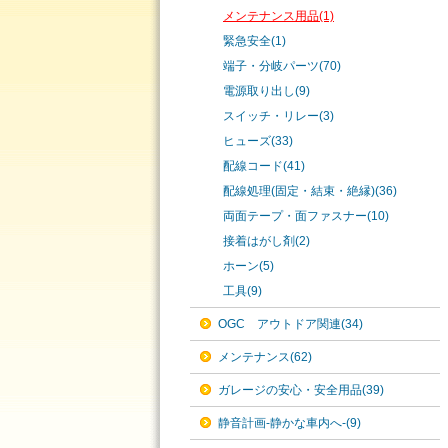
メンテナンス用品(1)
緊急安全(1)
端子・分岐パーツ(70)
電源取り出し(9)
スイッチ・リレー(3)
ヒューズ(33)
配線コード(41)
配線処理(固定・結束・絶縁)(36)
両面テープ・面ファスナー(10)
接着はがし剤(2)
ホーン(5)
工具(9)
OGC アウトドア関連(34)
メンテナンス(62)
ガレージの安心・安全用品(39)
静音計画-静かな車内へ-(9)