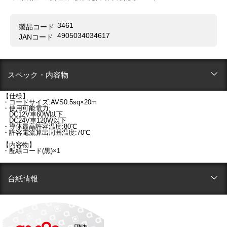
3461
製品コード
4905034034617
JANコード
スペック・内容物
【仕様】
・コードサイズ:AVS0.5sq×20m
・使用可能電力:
DC12V車60W以下
DC24V車120W以下
・導体最高許容温度:80℃
・許容電流算出周囲温度:70℃
【内容物】
・配線コード(黒)×1
台紙情報