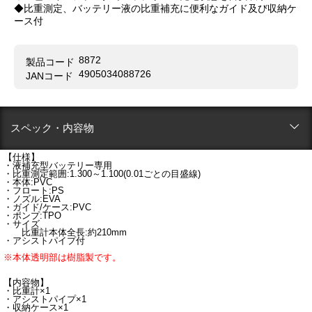
◆比重測定、バッテリー液の比重補充に便利なガイド及び収納ケ
ース付
8872
製品コード
4905034088726
JANコード
スペック・内容物
【仕様】
・液補充型バッテリー専用
・比重測定範囲:1.300～1.100(0.01ごとの目盛線)
・本体:PVC
・フロート:PS
・ノズル:EVA
・ガイド/ケース:PVC
・ポンプ:TPO
・サイズ
比重計本体全長:約210mm
・アシストパイプ付
※本体透明部は樹脂製です。
【内容物】
・比重計×1
・アシストパイプ×1
・収納ケース×1