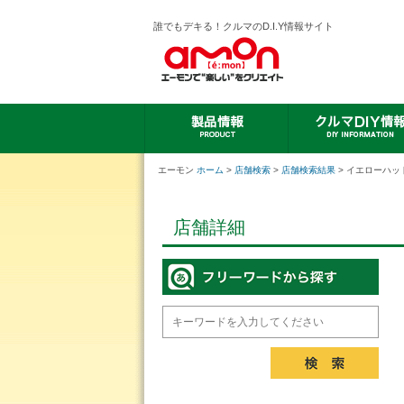
誰でもデキる！クルマのD.I.Y情報サイト
エーモン
ホーム
>
店舗検索
>
店舗検索結果
> イエローハッ
店舗詳細