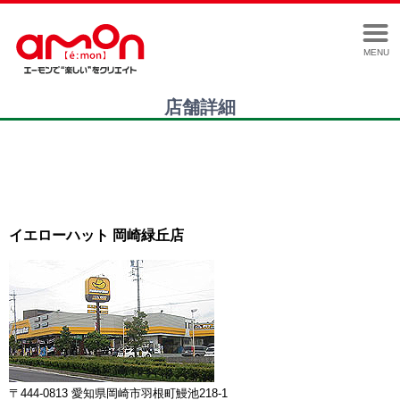
MENU
店舗詳細
イエローハット 岡崎緑丘店
〒444-0813 愛知県岡崎市羽根町鰻池218-1