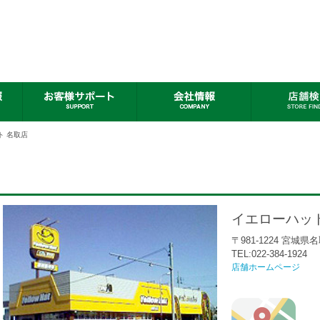
ト 名取店
イエローハッ
〒981-1224 宮城県
TEL:022-384-1924
店舗ホームページ