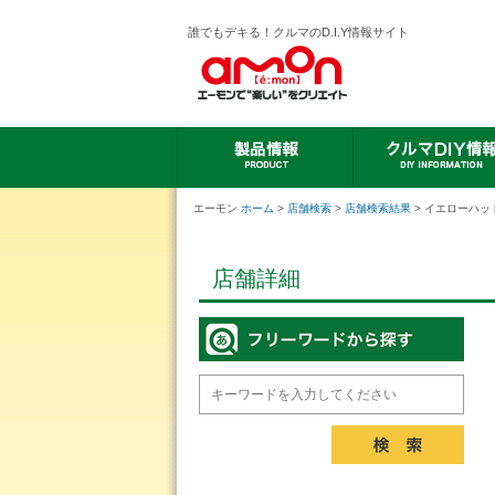
誰でもデキる！クルマのD.I.Y情報サイト
エーモン
ホーム
>
店舗検索
>
店舗検索結果
> イエローハッ
店舗詳細