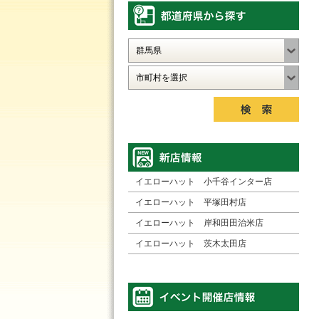
イエローハット 小千谷インター店
イエローハット 平塚田村店
イエローハット 岸和田田治米店
イエローハット 茨木太田店