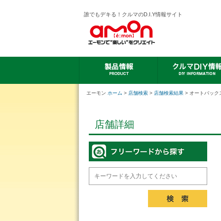
誰でもデキる！クルマのD.I.Y情報サイト
エーモン
ホーム
>
店舗検索
>
店舗検索結果
> オートバック
店舗詳細