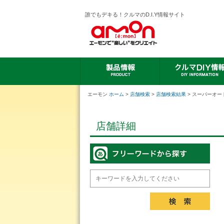
誰でもデキる！クルマのD.I.Y情報サイト
エーモン
ホーム
>
店舗検索
>
店舗検索結果
> スーパーオー
店舗詳細