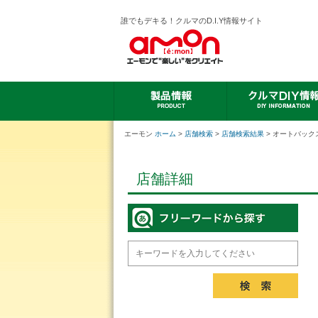
誰でもデキる！クルマのD.I.Y情報サイト
エーモン
ホーム
>
店舗検索
>
店舗検索結果
> オートバック
店舗詳細