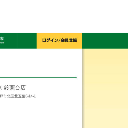
ス 鈴蘭台店
神戸市北区北五葉6-14-1