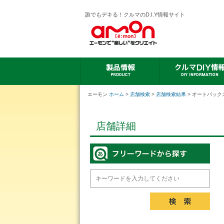
誰でもデキる！クルマのD.I.Y情報サイト
エーモン
ホーム
>
店舗検索
>
店舗検索結果
> オートバック
店舗詳細