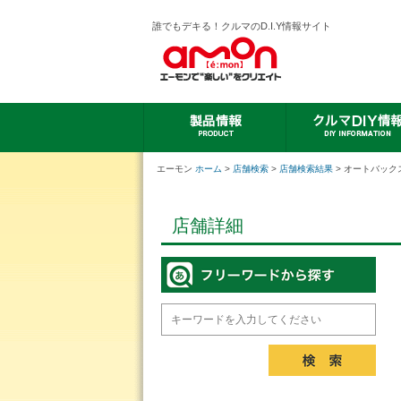
誰でもデキる！クルマのD.I.Y情報サイト
エーモン
ホーム
>
店舗検索
>
店舗検索結果
> オートバック
店舗詳細