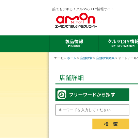
誰でもデキる！クルマのD.I.Y情報サイト
エーモン
ホーム
>
店舗検索
>
店舗検索結果
> オートアール
店舗詳細