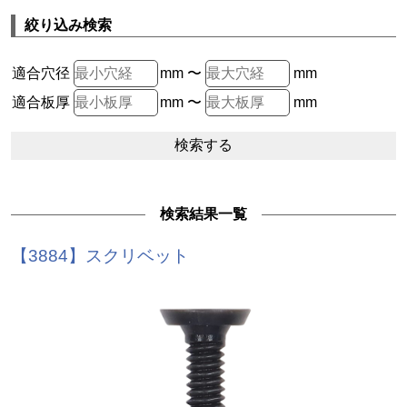
絞り込み検索
適合穴径
mm 〜
mm
適合板厚
mm 〜
mm
検索結果一覧
【3884】スクリベット