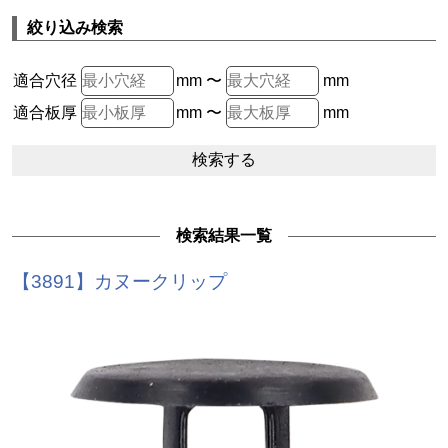
絞り込み検索
適合穴径
mm 〜
mm
適合板厚
mm 〜
mm
検索結果一覧
【3891】カヌークリップ