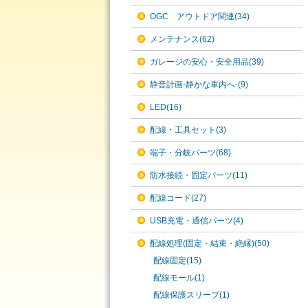
OGC アウトドア関連(34)
メンテナンス(62)
ガレージの安心・安全用品(39)
静音計画-静かな車内へ-(9)
LED(16)
配線・工具セット(3)
端子・分岐パーツ(68)
防水接続・固定パーツ(11)
配線コード(27)
USB充電・通信パーツ(4)
配線処理(固定・結束・絶縁)(50)
配線固定(15)
配線モール(1)
配線保護スリーブ(1)