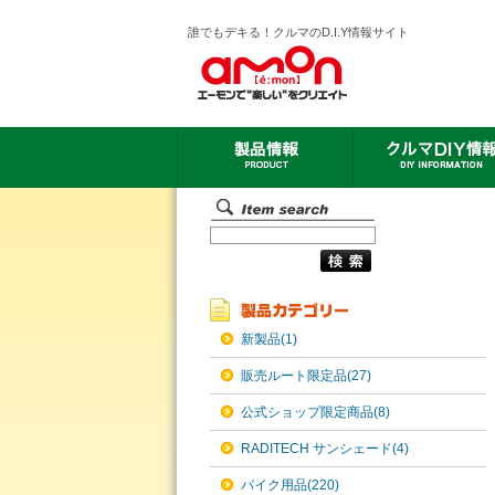
誰でもデキる！クルマのD.I.Y情報サイト
新製品(1)
販売ルート限定品(27)
公式ショップ限定商品(8)
RADITECH サンシェード(4)
バイク用品(220)