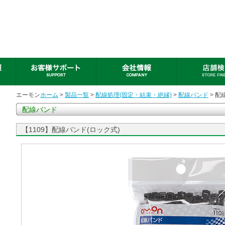
エーモン
ホーム
>
製品一覧
>
配線処理(固定・結束・絶縁)
>
配線バンド
> 配
配線バンド
【1109】配線バンド(ロック式)