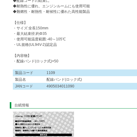
◆配線コードの結束に
◆耐熱性に優れ、エンジンルームにも使用可能
◆難燃性・耐熱性・耐候性に優れた高性能製品
【仕様】
・サイズ:全長150mm
・最大結束径:約Φ35
・使用可能温度範囲:-40～105℃
・UL規格(UL94V-2)認定品
【内容物】
・配線バンド(ロック式)×50
製品コード
1109
製品名
配線バンド(ロック式)
JANコード
4905034011090
台紙情報