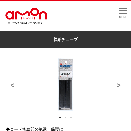
MENU
収縮チューブ
<
>
◆コード接続部の絶縁・保護に