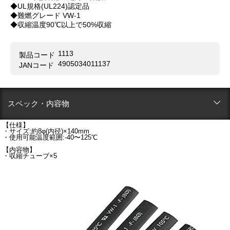
◆UL規格(UL224)認定品
◆難燃グレード VW-1
◆収縮温度90℃以上で50%収縮
1113
製品コード
4905034011137
JANコード
スペック・内容物
【仕様】
・サイズ:約8φ(内径)×140mm
・使用可能温度範囲:-40〜125℃
【内容物】
・収縮チューブ×5