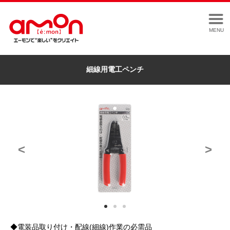
MENU
細線用電工ペンチ
<
>
◆電装品取り付け・配線(細線)作業の必需品