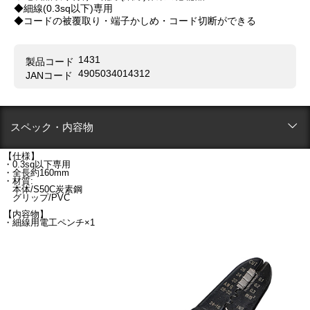
◆細線(0.3sq以下)専用
◆コードの被覆取り・端子かしめ・コード切断ができる
1431
製品コード
4905034014312
JANコード
スペック・内容物
【仕様】
・0.3sq以下専用
・全長約160mm
・材質:
本体/S50C炭素鋼
グリップ/PVC
【内容物】
・細線用電工ペンチ×1