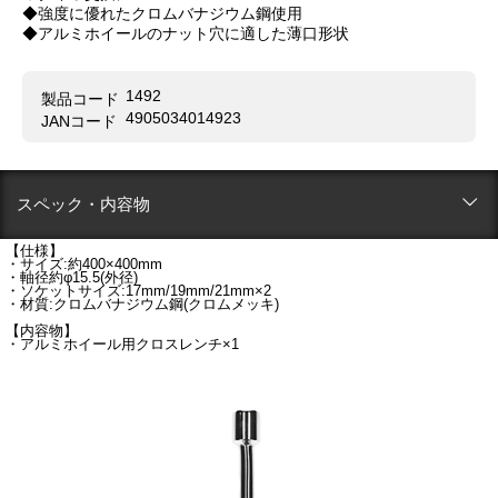
◆強度に優れたクロムバナジウム鋼使用
◆アルミホイールのナット穴に適した薄口形状
1492
製品コード
4905034014923
JANコード
スペック・内容物
【仕様】
・サイズ:約400×400mm
・軸径約φ15.5(外径)
・ソケットサイズ:17mm/19mm/21mm×2
・材質:クロムバナジウム鋼(クロムメッキ)
【内容物】
・アルミホイール用クロスレンチ×1