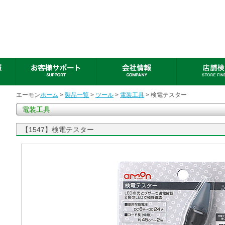
エーモン
ホーム
>
製品一覧
>
ツール
>
電装工具
> 検電テスター
電装工具
【1547】検電テスター