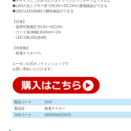
◆デザインにこだわったスタイリッシュでシャープなフォルム
◆LEDの光とブザー音でDC6V〜DC24Vの通電確認ができる
◆2色のLED(赤/緑)で極性確認ができる
【仕様】
・使用可能電圧:DC6V〜DC24V
・コード長(伸縮):約45cm〜2m
・LED:2色LED(赤/緑)
【内容物】
・検電テスター×1
エーモン公式オンラインショップで
お買い求めいただけます。
製品コード
1547
製品名
検電テスター
JANコード
4905034015470