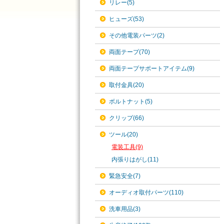
リレー(5)
ヒューズ(53)
その他電装パーツ(2)
両面テープ(70)
両面テープサポートアイテム(9)
取付金具(20)
ボルトナット(5)
クリップ(66)
ツール(20)
電装工具(9)
内張りはがし(11)
緊急安全(7)
オーディオ取付パーツ(110)
洗車用品(3)