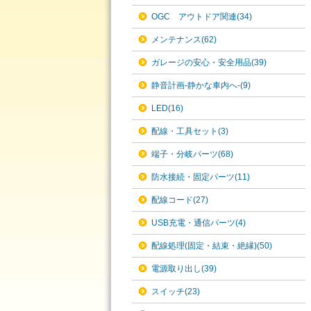
OGC アウトドア関連(34)
メンテナンス(62)
ガレージの安心・安全用品(39)
静音計画-静かな車内へ-(9)
LED(16)
配線・工具セット(3)
端子・分岐パーツ(68)
防水接続・固定パーツ(11)
配線コード(27)
USB充電・通信パーツ(4)
配線処理(固定・結束・絶縁)(50)
電源取り出し(39)
スイッチ(23)