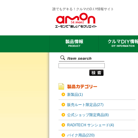
誰でもデキる！クルマのD.I.Y情報サイト
新製品(1)
販売ルート限定品(27)
公式ショップ限定商品(8)
RADITECH サンシェード(4)
バイク用品(220)