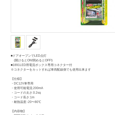
■ドアオープンでLED点灯
(開けるとON!閉めるとOFF!)
■1891LED用電流ボックス専用コネクター付
※コネクターをカットすれば車両配線側でも使用出来ます
【仕様】
・DC12V車専用
・使用可能電流:200mA
・コードの太さ:0.2sq
・コード長さ:1m
・耐熱温度:-20〜80℃
【内容物】