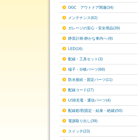
OGC アウトドア関連(34)
メンテナンス(62)
ガレージの安心・安全用品(39)
静音計画-静かな車内へ-(9)
LED(16)
配線・工具セット(3)
端子・分岐パーツ(68)
防水接続・固定パーツ(11)
配線コード(27)
USB充電・通信パーツ(4)
配線処理(固定・結束・絶縁)(50)
電源取り出し(39)
スイッチ(23)