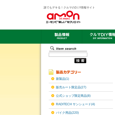
誰でもデキる！クルマのD.I.Y情報サイト
新製品(1)
販売ルート限定品(27)
公式ショップ限定商品(8)
RADITECH サンシェード(4)
バイク用品(220)