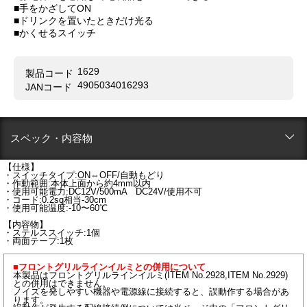
■手をかざしてON
■ドリンクを置いたときだけ光る
■かくせるスイッチ
1629
製品コード
4905034016293
JANコード
スペック・内容物
【仕様】
・スイッチタイプ:ON⇔OFF/自動もどり
・作動範囲:本体上面から約4mm以内
・使用可能電力:DC12V/500mA DC24V/使用不可
・コード:0.2sq相当-30cm
・使用可能温度:-10〜60℃
【内容物】
・ステルススイッチ:1個
・両面テープ:1枚
■フロントグリルラインイルミとの併用について
本製品はフロントグリルラインイルミ(ITEM No.2928,ITEM No.2929)
との併用はできません。
ノイズを発しやすい機器や電源線に接続すると、誤動作する場合があ
ります。