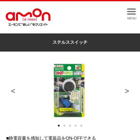
MENU
ステルススイッチ
<
>
■静電容量を感知して電装品をON-OFFできる