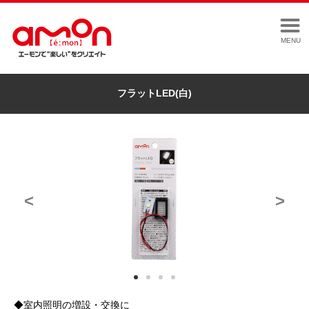
MENU
フラットLED(白)
<
>
◆室内照明の増設・交換に