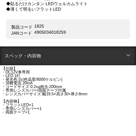
◆貼るだけカンタン LEDウェルカムライト
◆薄くて明るいフラットLED
1825
製品コード
4905034018259
JANコード
スペック・内容物
【仕様】
・DC12V車専用
・LED:1灯
・発光色:白(色温度/8000ケルビン)
・消費電流:20mA
・コードサイズ:0.2sq相当-200mm
・専用レンズカバー/両面テープ付属
・レンズカバーサイズ:幅19.5×高さ30×厚さ8mm
【内容物】
・フラットLED×1
・専用レンズカバー×1
・両面テープ×1