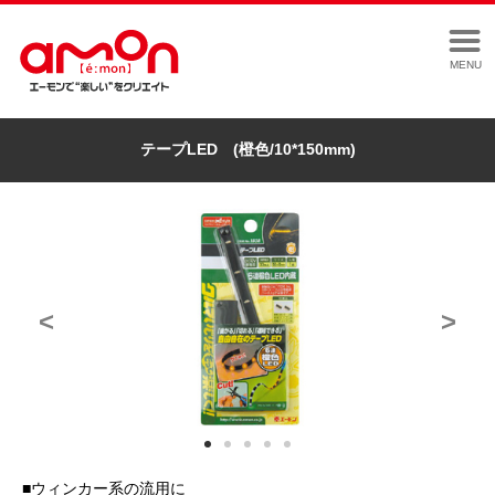
MENU
テープLED (橙色/10*150mm)
<
>
■ウィンカー系の流用に