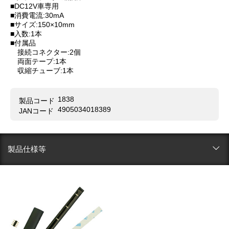
■DC12V車専用
■消費電流:30mA
■サイズ:150×10mm
■入数:1本
■付属品
接続コネクター:2個
両面テープ:1本
収縮チューブ:1本
1838
製品コード
4905034018389
JANコード
製品仕様等