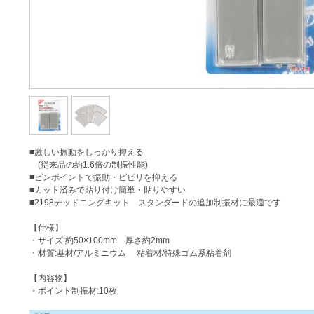
■激しい振動をしっかり抑える
(従来品の約1.6倍の制振性能)
■ピンポイントで振動・ビビリを抑える
■カット済みで貼り付け簡単・貼りやすい
■2198デッドニングキット スタンダードの追加制振材に最適です
【仕様】
・サイズ:約50×100mm 厚さ約2mm
・材質:基材/アルミニウム 粘着材/特殊ゴム系粘着剤
【内容物】
・ポイント制振材:10枚