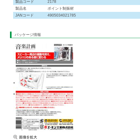
製品コード
2178
製品名
ポイント制振材
JANコード
4905034021785
パッケージ情報