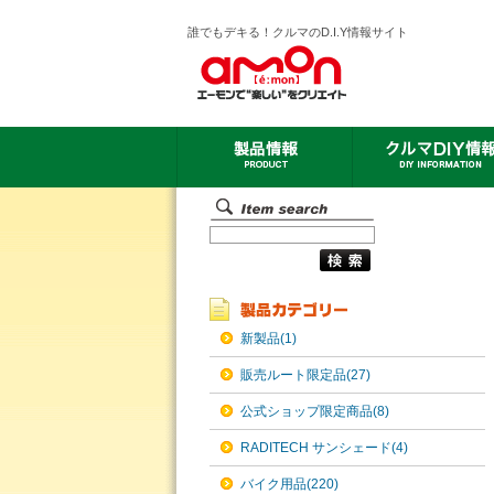
誰でもデキる！クルマのD.I.Y情報サイト
新製品(1)
販売ルート限定品(27)
公式ショップ限定商品(8)
RADITECH サンシェード(4)
バイク用品(220)