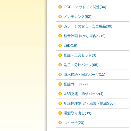
OGC アウトドア関連(34)
メンテナンス(62)
ガレージの安心・安全用品(39)
静音計画-静かな車内へ-(9)
LED(16)
配線・工具セット(3)
端子・分岐パーツ(68)
防水接続・固定パーツ(11)
配線コード(27)
USB充電・通信パーツ(4)
配線処理(固定・結束・絶縁)(50)
電源取り出し(39)
スイッチ(23)