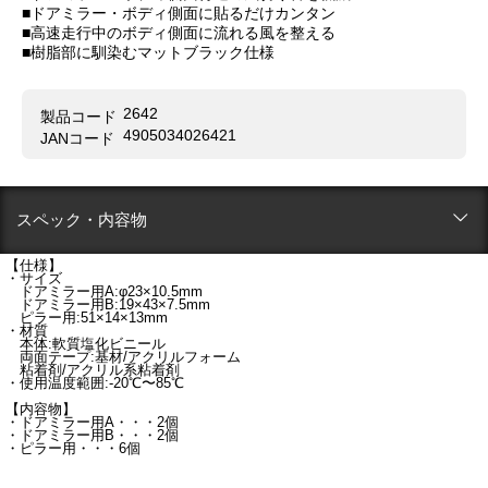
■ドアミラー・ボディ側面に貼るだけカンタン
■高速走行中のボディ側面に流れる風を整える
■樹脂部に馴染むマットブラック仕様
2642
製品コード
4905034026421
JANコード
スペック・内容物
【仕様】
・サイズ
ドアミラー用A:φ23×10.5mm
ドアミラー用B:19×43×7.5mm
ピラー用:51×14×13mm
・材質
本体:軟質塩化ビニール
両面テープ:基材/アクリルフォーム
粘着剤/アクリル系粘着剤
・使用温度範囲:-20℃〜85℃
【内容物】
・ドアミラー用A・・・2個
・ドアミラー用B・・・2個
・ピラー用・・・6個