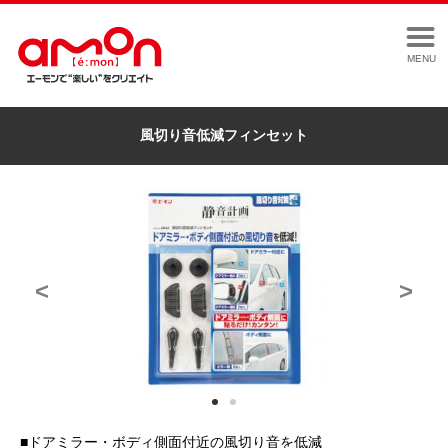
MENU
風切り音低減フィンセット
<
>
■ドアミラー・ボディ側面付近の風切り音を低減