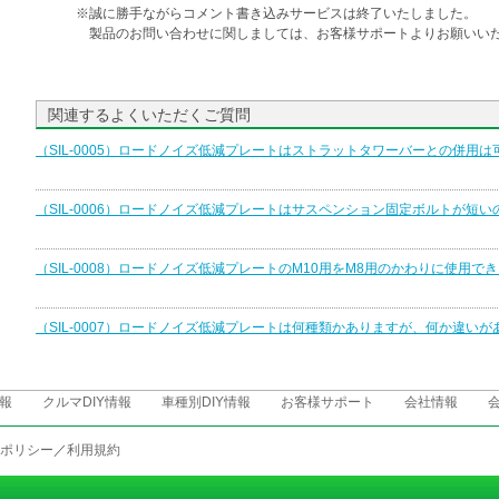
※誠に勝手ながらコメント書き込みサービスは終了いたしました。
製品のお問い合わせに関しましては、お客様サポートよりお願いいた
関連するよくいただくご質問
（SIL-0005）ロードノイズ低減プレートはストラットタワーバーとの併用は
（SIL-0006）ロードノイズ低減プレートはサスペンション固定ボルトが短
（SIL-0008）ロードノイズ低減プレートのM10用をM8用のかわりに使用で
（SIL-0007）ロードノイズ低減プレートは何種類かありますが、何か違いが
報
クルマDIY情報
車種別DIY情報
お客様サポート
会社情報
ポリシー
／
利用規約