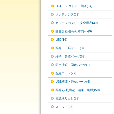
OGC アウトドア関連(34)
メンテナンス(62)
ガレージの安心・安全用品(39)
静音計画-静かな車内へ-(9)
LED(16)
配線・工具セット(3)
端子・分岐パーツ(68)
防水接続・固定パーツ(11)
配線コード(27)
USB充電・通信パーツ(4)
配線処理(固定・結束・絶縁)(50)
電源取り出し(39)
スイッチ(23)