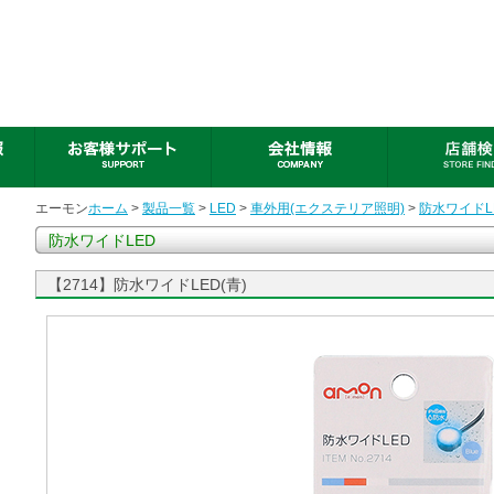
エーモン
ホーム
>
製品一覧
>
LED
>
車外用(エクステリア照明)
>
防水ワイドL
防水ワイドLED
【2714】防水ワイドLED(青)