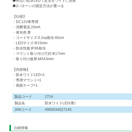
◆明るい防水LEDで足元をワイドに照射
◆2パターンの固定方法が選べる
【仕様】
・DC12V車専用
・消費電流:20mA
・発光色:青
・コードサイズ:0.2sq相当-60cm
・LEDサイズ:Φ15mm
・防水性能:IPX6相当
・マウント取り付け穴径:Φ17mm
・取り付け板厚:MAX3mm
【内容物】
・防水ワイドLED×1
・専用マウント×1
・両面テープ×1
製品コード
2714
製品名
防水ワイドLED(青)
JANコード
4905034027145
台紙情報