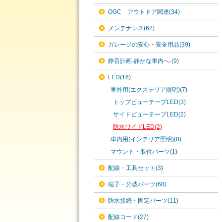
OGC アウトドア関連(34)
メンテナンス(62)
ガレージの安心・安全用品(39)
静音計画-静かな車内へ-(9)
LED(16)
車外用(エクステリア照明)(7)
トップビューテープLED(3)
サイドビューテープLED(2)
防水ワイドLED(2)
車内用(インテリア照明)(8)
マウント・取付パーツ(1)
配線・工具セット(3)
端子・分岐パーツ(68)
防水接続・固定パーツ(11)
配線コード(27)