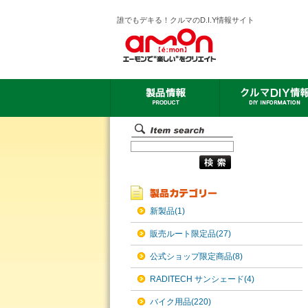
誰でもデキる！クルマのD.I.Y情報サイト
新製品(1)
販売ルート限定品(27)
公式ショップ限定商品(8)
RADITECH サンシェード(4)
バイク用品(220)