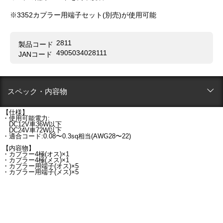
※3352カプラー用端子セット(別売)が使用可能
2811
製品コード
4905034028111
JANコード
スペック・内容物
【仕様】
・使用可能電力:
DC12V車36W以下
DC24V車72W以下
・適合コード:0.08〜0.3sq相当(AWG28〜22)
【内容物】
・カプラー4極(オス)×1
・カプラー4極(メス)×1
・カプラー用端子(オス)×5
・カプラー用端子(メス)×5