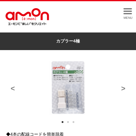
MENU
カプラー4極
<
>
◆4本の配線コードを簡単脱着