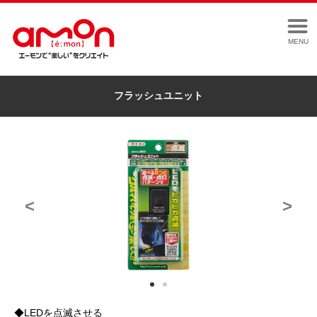
MENU
フラッシュユニット
<
>
◆LEDを点滅させる