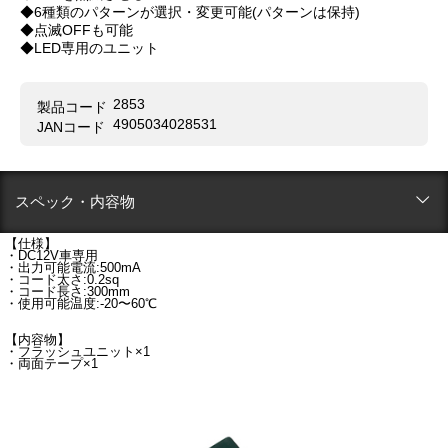
◆6種類のパターンが選択・変更可能(パターンは保持)
◆点滅OFFも可能
◆LED専用のユニット
2853
製品コード
4905034028531
JANコード
スペック・内容物
【仕様】
・DC12V車専用
・出力可能電流:500mA
・コード太さ:0.2sq
・コード長さ:300mm
・使用可能温度:-20〜60℃
【内容物】
・フラッシュユニット×1
・両面テープ×1