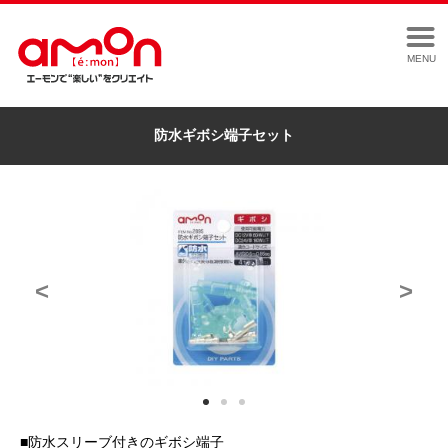
MENU
防水ギボシ端子セット
<
>
■防水スリーブ付きのギボシ端子