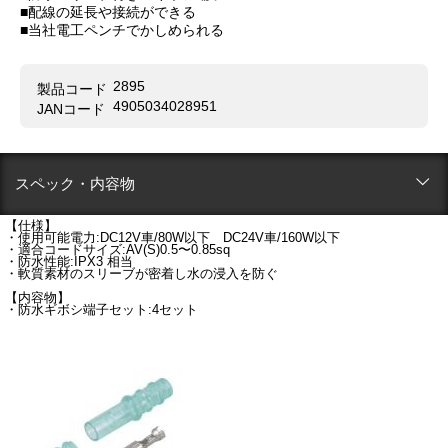
■配線の延長や接続ができる
■当社電工ペンチでかしめられる
2895
製品コード
4905034028951
JANコード
スペック・内容物
【仕様】
・使用可能電力:DC12V車/80W以下 DC24V車/160W以下
・適合コードサイズ:AV(S)0.5〜0.85sq
・防水性能:IPX3 相当
・軟質素材のスリーブが密着し水の浸入を防ぐ
【内容物】
・防水ギボシ端子セット:4セット