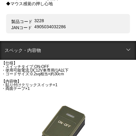
◆マウス感覚の押し心地
3228
製品コード
4905034032286
JANコード
スペック・内容物
【仕様】
・スイッチタイプ:ON-OFF
・使用可能電流:DC12V車専用/1A以下
・コードサイズ:0.2sq相当×約30cm
【内容物】
・貼り付けクリックスイッチ×1
・両面テープ×1