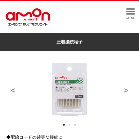
MENU
圧着接続端子
<
>
◆配線コードの確実な接続に