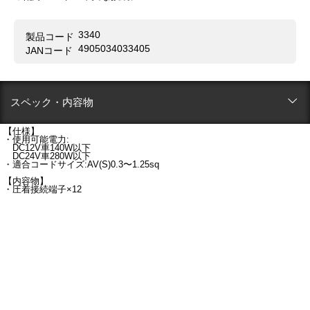
3340
製品コード
4905034033405
JANコード
スペック・内容物
【仕様】
・使用可能電力:
DC12V車140W以下
DC24V車280W以下
・適合コードサイズ:AV(S)0.3〜1.25sq
【内容物】
・圧着接続端子×12