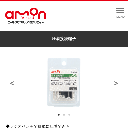
MENU
圧着接続端子
<
>
◆ラジオペンチで簡単に圧着できる