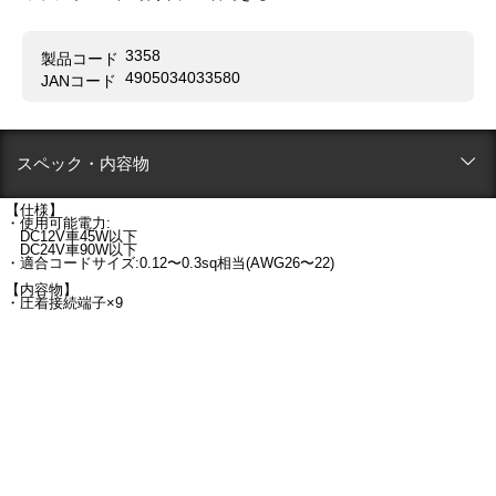
3358
製品コード
4905034033580
JANコード
スペック・内容物
【仕様】
・使用可能電力:
DC12V車45W以下
DC24V車90W以下
・適合コードサイズ:0.12〜0.3sq相当(AWG26〜22)
【内容物】
・圧着接続端子×9