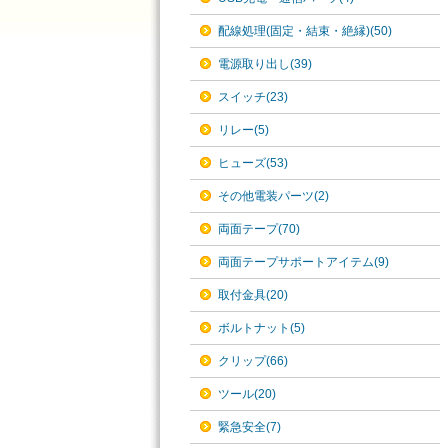
配線処理(固定・結束・絶縁)(50)
電源取り出し(39)
スイッチ(23)
リレー(5)
ヒューズ(53)
その他電装パーツ(2)
両面テープ(70)
両面テープサポートアイテム(9)
取付金具(20)
ボルトナット(5)
クリップ(66)
ツール(20)
緊急安全(7)