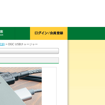
電源)
> OGC USBチャージャー