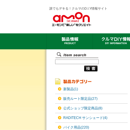
誰でもデキる！クルマのD.I.Y情報サイト
新製品(1)
販売ルート限定品(27)
公式ショップ限定商品(8)
RADITECH サンシェード(4)
バイク用品(220)