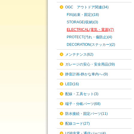
OGC アウトドア関連(34)
FIX(結束・固定)(18)
STORAGE(収納)(3)
ELECTRICAL(電気・電源)(7)
PROTECT(汚れ・傷防止)(4)
DECORATION(ステッカー)(2)
メンテナンス(62)
ガレージの安心・安全用品(39)
静音計画-静かな車内へ-(9)
LED(16)
配線・工具セット(3)
端子・分岐パーツ(68)
防水接続・固定パーツ(11)
配線コード(27)
USB充電・通信パーツ(4)