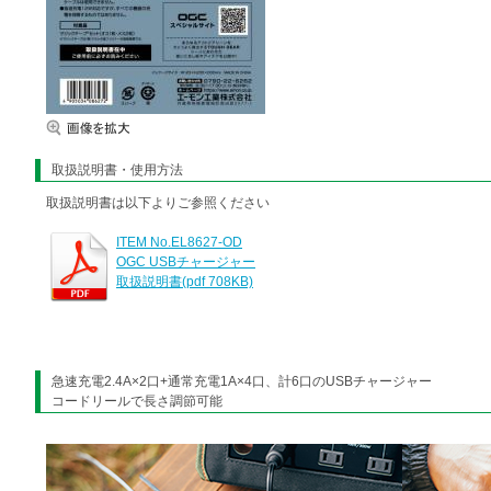
取扱説明書・使用方法
取扱説明書は以下よりご参照ください
ITEM No.EL8627-OD
OGC USBチャージャー
取扱説明書(pdf 708KB)
急速充電2.4A×2口+通常充電1A×4口、計6口のUSBチャージャー
コードリールで長さ調節可能