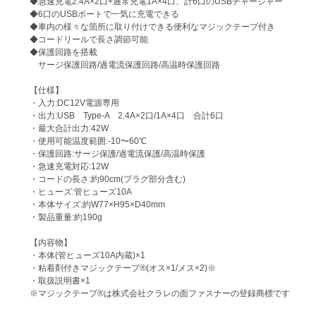
◆急速充電2.4A×2口+通常充電1A×4口、計6口のUSBチャージャー
◆6口のUSBポートで一気に充電できる
◆車内の様々な箇所に取り付けできる便利なマジックテープ付き
◆コードリールで長さ調節可能
◆保護回路を搭載
サージ保護回路/過電流保護回路/高温時保護回路
【仕様】
・入力:DC12V電源専用
・出力:USB Type-A 2.4A×2口/1A×4口 合計6口
・最大合計出力:42W
・使用可能温度範囲:-10〜60℃
・保護回路:サージ保護/過電流保護/高温時保護
・急速充電対応:12W
・コードの長さ:約90cm(プラグ部分含む)
・ヒューズ:管ヒューズ10A
・本体サイズ:約W77×H95×D40mm
・製品重量:約190g
【内容物】
・本体(管ヒューズ10A内蔵)×1
・粘着剤付きマジックテープ®(オス×1/メス×2)※
・取扱説明書×1
※マジックテープ®は株式会社クラレの面ファスナーの登録商標です