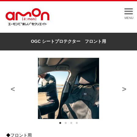
MENU
OGC シートプロテクター フロント用
<
>
◆フロント用