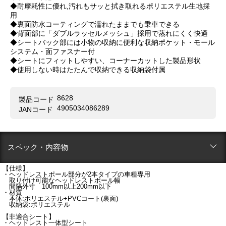
◆耐摩耗性に優れ,汚れもサッと拭き取れるポリエステル生地採
用
◆裏面防水コーティングで濡れたままでも乗車できる
◆背面部に「ダブルラッセルメッシュ」採用で蒸れにくく快適
◆シートバック部には小物の収納に便利な収納ポケット・モール
システム・面ファスナー付
◆シートにフィットしやすい、コーナーカットした製品形状
◆使用しない時はたたんで収納できる収納袋付属
8628
製品コード
4905034086289
JANコード
スペック・内容物
【仕様】
・ヘッドレストポール部分が2本タイプの車種専用
取り付け可能なヘッドレストポール幅
間隔外寸 100mm以上200mm以下
・材質
本体:ポリエステル+PVCコート(裏面)
収納袋:ポリエステル
【非適合シート】
・ヘッドレスト一体型シート