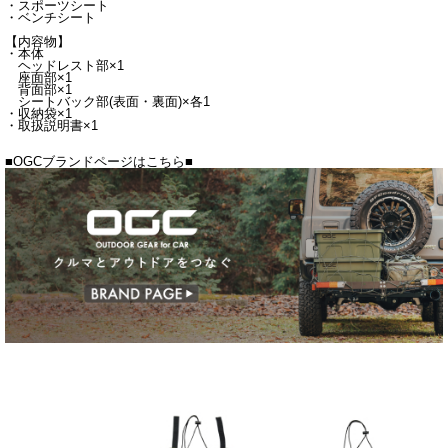
・スポーツシート
・ベンチシート
【内容物】
・本体
ヘッドレスト部×1
座面部×1
背面部×1
シートバック部(表面・裏面)×各1
・収納袋×1
・取扱説明書×1
■OGCブランドページはこちら■