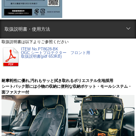
取扱説明書・使用方法
取扱説明書は以下よりご参照ください
ITEM No.PT8628-BK
OGC シートプロテクター フロント用
取扱説明書(pdf 653KB)
耐摩耗性に優れ,汚れもサッと拭き取れるポリエステル生地採用
シートバック部には小物の収納に便利な収納ポケット・モールシステム・
面ファスナー付