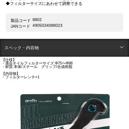
◆フィルターサイズにあわせて調整できる
8802
製品コード
4905034088023
JANコード
スペック・内容物
【仕様】
・適合オイルフィルターサイズ:Φ75〜Φ98
・材質:本体/スチール グリップ/合成樹脂
【内容物】
・フィルターレンチ×1