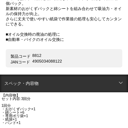
個パック。
新素材のおがくずパックと綿シートを組み合わせて吸油力・オイ
ルの保持力が向上。
さらに丈夫で使いやすい紙袋で作業後の処理も安心してカンタン
にできる。
■オイル交換時の廃油の処理に
■自動車・バイクのオイル交換に
8812
製品コード
4905034088122
JANコード
スペック・内容物
【内容物】
セット内容:3回分
1回分
・おがくずパック×1
・綿シート×6
・専用ポリ袋×1
・紙袋×1
・バンド×1