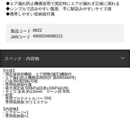
◆エア漏れ防止機構採用で測定時にエアが漏れず正確に測れる
◆シンプルで読みやすい盤面、手に馴染みやすいサイズ感
◆携帯しやすい収納袋付属
8822
製品コード
4905034088221
JANコード
スペック・内容物
【仕様】
・測定値保持機能、エア調整(減圧)機能付
・エア漏れ防止機構採用(特許 第6081644号)
・口金360度回転可能
・専用収納袋付属
・最大測定値:500kPa(誤差±10kPa以内)
・サイズ:全長:約110mm ゲージ径:Φ35
・材質
専用プロテクトカバー:TPE
専用収納袋:ポリエステル
【内容物】
・エアゲージ×1
・専用収納袋×1