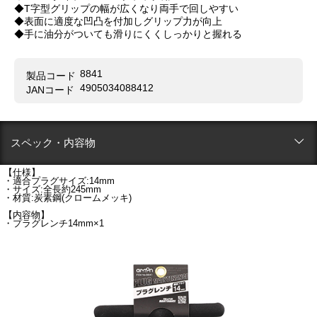
◆T字型グリップの幅が広くなり両手で回しやすい
◆表面に適度な凹凸を付加しグリップ力が向上
◆手に油分がついても滑りにくくしっかりと握れる
8841
製品コード
4905034088412
JANコード
スペック・内容物
【仕様】
・適合プラグサイズ:14mm
・サイズ:全長約245mm
・材質:炭素鋼(クロームメッキ)
【内容物】
・プラグレンチ14mm×1