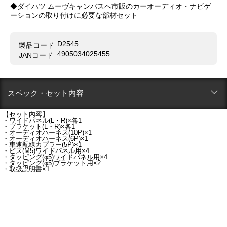
◆ダイハツ ムーヴキャンバスへ市販のカーオーディオ・ナビゲ
ーションの取り付けに必要な部材セット
D2545
製品コード
4905034025455
JANコード
スペック・セット内容
【セット内容】
・ワイドパネル(L・R)×各1
・ブラケット(L・R)×各1
・オーディオハーネス(10P)×1
・オーディオハーネス(6P)×1
・車速配線カプラー(5P)×1
・ビス(M5)ワイドパネル用×4
・タッピング(φ5)ワイドパネル用×4
・タッピング(φ5)ブラケット用×2
・取扱説明書×1