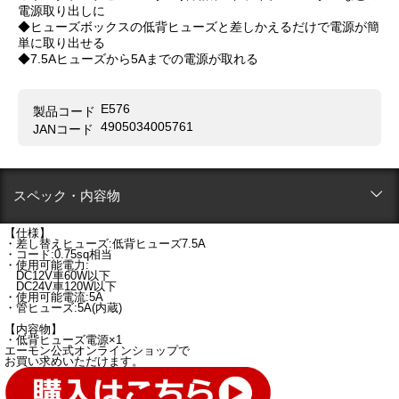
電源取り出しに
◆ヒューズボックスの低背ヒューズと差しかえるだけで電源が簡
単に取り出せる
◆7.5Aヒューズから5Aまでの電源が取れる
E576
製品コード
4905034005761
JANコード
スペック・内容物
【仕様】
・差し替えヒューズ:低背ヒューズ7.5A
・コード:0.75sq相当
・使用可能電力:
DC12V車60W以下
DC24V車120W以下
・使用可能電流:5A
・管ヒューズ:5A(内蔵)
【内容物】
・低背ヒューズ電源×1
エーモン公式オンラインショップで
お買い求めいただけます。