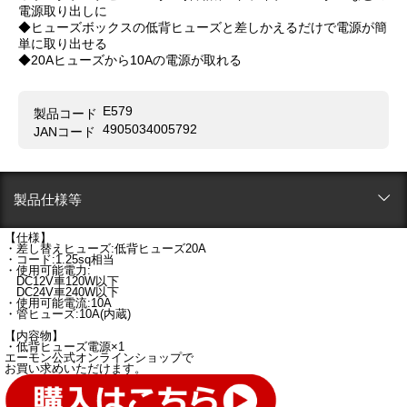
電源取り出しに
◆ヒューズボックスの低背ヒューズと差しかえるだけで電源が簡
単に取り出せる
◆20Aヒューズから10Aの電源が取れる
E579
製品コード
4905034005792
JANコード
製品仕様等
【仕様】
・差し替えヒューズ:低背ヒューズ20A
・コード:1.25sq相当
・使用可能電力:
DC12V車120W以下
DC24V車240W以下
・使用可能電流:10A
・管ヒューズ:10A(内蔵)
【内容物】
・低背ヒューズ電源×1
エーモン公式オンラインショップで
お買い求めいただけます。