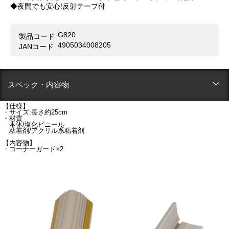
◆夜間でも安心!反射テープ付
G820
製品コード
4905034008205
JANコード
スペック・内容物
【仕様】
・サイズ:長さ約25cm
・材質
本体/塩化ビニール
粘着剤/アクリル系粘着剤
【内容物】
・コーナーガード×2