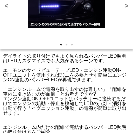
<
>
デイライトの取り付けでもよく見られるバンパーLED照明
はLEDカスタマイズでも人気があるシーンです。
エーモンのサイドビューテープLED・エンジン連動ON-
OFFユニットを使用すれば加工を必要とせず簡単にエンジ
ンON連動のバンパーLEDが再現できます。
「エンジンルームで電源を取り出すのは難しい」「配線を
車内に引き込むのが面倒」とお考えですか?
エンジン連動ON-OFFユニットはバッテリーに接続するだ
けでエンジンの始動・停止を検知してLEDの点灯・消灯を
自動で行う「イグニッション連動」の電源が簡単に取り出
せます。
エンジンルーム内だけの配線で完結するバンパーLED照明
の取り付け方をご紹介。